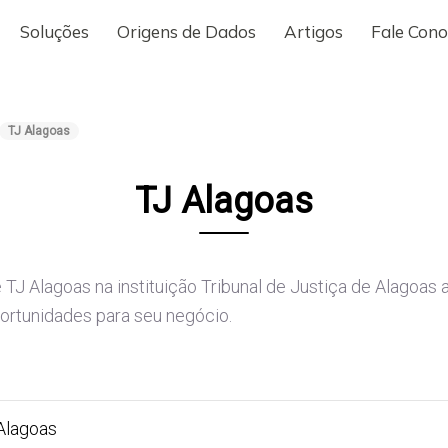
Soluções
Origens de Dados
Artigos
Fale Con
TJ Alagoas
TJ Alagoas
TJ Alagoas na instituição Tribunal de Justiça de Alagoas a
portunidades para seu negócio.
 Alagoas